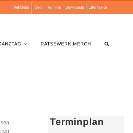
WebUntis
IServ
Termine
Downloads
Elternseite
GANZTAG
RATSEWERK-MERCH
Terminplan
esen
hren