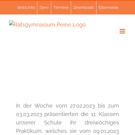
Zum
WebUntis
IServ
Termine
Downloads
Elternseite
Inhalt
springen
In der Woche vom 27.02.2023 bis zum
03.03.2023 präsentierten die 11. Klassen
unserer Schule ihr dreiwöchiges
Praktikum, welches sie vom 09.01.2023