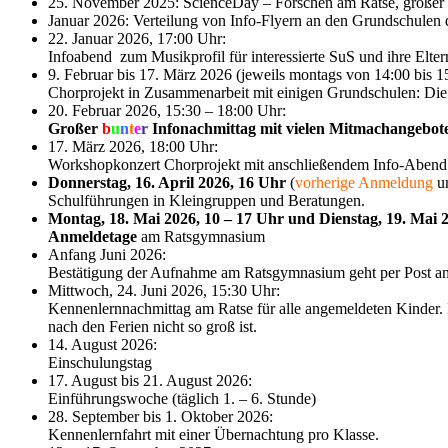
25. November 2025: ScienceDay – Forschen am Ratse, großer 
Januar 2026: Verteilung von Info-Flyern an den Grundschulen de
22. Januar 2026, 17:00 Uhr:
Infoabend zum Musikprofil für interessierte SuS und ihre Elter
9. Februar bis 17. März 2026 (jeweils montags von 14:00 bis 1
Chorprojekt in Zusammenarbeit mit einigen Grundschulen: Die
20. Februar 2026, 15:30 – 18:00 Uhr:
Großer
b
u
n
t
e
r
Infonachmittag mit vielen Mitmachangebo
17. März 2026, 18:00 Uhr:
Workshopkonzert Chorprojekt mit anschließendem Info-Abend
Donnerstag, 16. April 2026, 16 Uhr
(
vorherige Anmeldung
un
Schulführungen in Kleingruppen und Beratungen.
Montag, 18. Mai 2026, 10 – 17 Uhr und Dienstag, 19. Mai 2
Anmeldetage
am Ratsgymnasium
Anfang Juni 2026:
Bestätigung der Aufnahme am Ratsgymnasium geht per Post an 
Mittwoch, 24. Juni 2026, 15:30 Uhr:
Kennenlernnachmittag am Ratse für alle angemeldeten Kinder. 
nach den Ferien nicht so groß ist.
14. August 2026:
Einschulungstag
17. August bis 21. August 2026:
Einführungswoche (täglich 1. – 6. Stunde)
28. September bis 1. Oktober 2026:
Kennenlernfahrt mit einer Übernachtung pro Klasse.