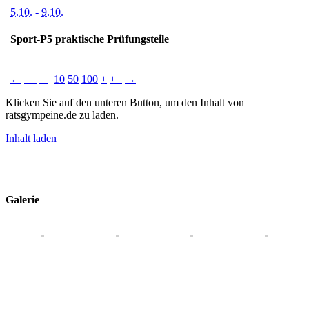
5.10.
-
9.10.
Sport-P5 praktische Prüfungsteile
←
−−
−
10
50
100
+
++
→
Klicken Sie auf den unteren Button, um den Inhalt von
ratsgympeine.de zu laden.
Inhalt laden
Impressum
Datenschutz
Kontakt
Galerie
Toggle
Sliding
Bar
Area