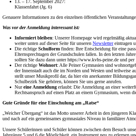
13. – 17. September 2027:
Klassenfahrt (Jg. 6)
Genauere Informationen zu den einzelnen öffentlichen Veranstaltun
Was vor der Anmeldung interessant ist:
Informiert bleiben
: Unserer Homepage wird regelmäßig aktuali
weiter unten auf dieser Seite für unseren
Newsletter
eintragen 
Die richtige
Schulform
finden: Ihre Entscheidung für eine pas
Elternsprechtagen der Grundschulen fallen. In den letzten Ja
sollten Sie dazu dann unter https://www.kvhs-peine.de und pe
Der richtige
Wohnort
: Alle Peiner Gymnasien sind wohnortge
der Innenstadt auch die im Norden und Westen und teilweise 
stellt unser Musikprofil dar, da hier ein anerkannter Bildungs
Schulbezirk Sie gehören, können Sie uns gerne anrufen.
Nur
eine Anmeldung
erlaubt: Die Anmeldung an einer weiterfü
Rechtsanspruch auf einen Platz an einem Gymnasium, wenn diese
Gute Gründe für eine Einschulung am „Ratse“
„Weicher Übergang“ ist das Motto unserer Arbeit in den jüngeren Kl
und nach auf ein gemeinsames gymnasiales Niveau in familiärer Atmo
Unsere Schülerinnen und Schüler können zwischen dem Besuch unserer
Jahrgänge 5 und 6 die Möglichkeit, ein Instrument neu zu erlernen un