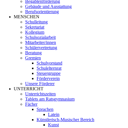
Begabtenförderung
Gebäude und Ausstattung
Berufsorientierung
MENSCHEN
Schulleitung
Sekretariat
Kollegium
Schulsozialarbeit
Mitarbeiter/innen
Schülervertretung
Beratung
Gremien
Schulvorstand
Schulelternrat
Steuergruppe
Förderverein
Unsere Förderer
UNTERRICHT
Unterrichtszeiten
Tablets am Ratsgymnasium
Fächer
Sprachen
Latein
Künstlerisch-Musischer Bereich
Kunst