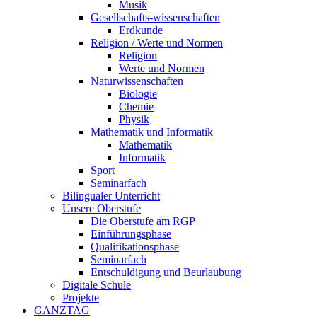
Musik
Gesellschafts-wissenschaften
Erdkunde
Religion / Werte und Normen
Religion
Werte und Normen
Naturwissenschaften
Biologie
Chemie
Physik
Mathematik und Informatik
Mathematik
Informatik
Sport
Seminarfach
Bilingualer Unterricht
Unsere Oberstufe
Die Oberstufe am RGP
Einführungsphase
Qualifikationsphase
Seminarfach
Entschuldigung und Beurlaubung
Digitale Schule
Projekte
GANZTAG