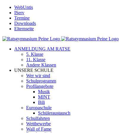
Zum
WebUntis
Inhalt
IServ
springen
Termine
Downloads
Elternseite
ANMELDUNG AM RATSE
5. Klasse
11. Klasse
Andere Klassen
UNSERE SCHULE
Wer wir sind
Schulprogramm
Profilangebote
Musik
MINT
Bili
Europaschule
Schüleraustausch
Schulfahrten
Wettbewerbe
Wall of Fame