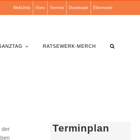
WebUntis
IServ
Termine
Downloads
Elternseite
GANZTAG
RATSEWERK-MERCH
Terminplan
 der
eben