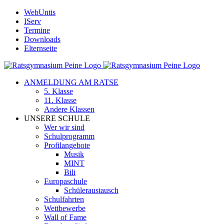
Zum
WebUntis
Inhalt
IServ
springen
Termine
Downloads
Elternseite
ANMELDUNG AM RATSE
5. Klasse
11. Klasse
Andere Klassen
UNSERE SCHULE
Wer wir sind
Schulprogramm
Profilangebote
Musik
MINT
Bili
Europaschule
Schüleraustausch
Schulfahrten
Wettbewerbe
Wall of Fame