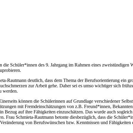
 die Schüler*innen des 9. Jahrgang im Rahmen eines zweistündige
uprobieren.
ieta-Rautmann deutlich, dass dem Thema der Berufsorientierung ein gro
chschmerzen zur Arbeit gehe. Daher sei es umso wichtiger sich frühze
zu werden.
Einerseits können die Schülerinnen auf Grundlage verschiedener Selbs
hätzungen mit Fremdeinschätzungen von z.B. Freund*innen, Bekannten
 in Bezug auf ihre Fähigkeiten einzuschätzen. Das wurde auch sogleich 
 Frau Schmieta-Rautmann betonte diesbezüglich, dass die Schüler*inn
e Veränderung von Berufswünschen bzw. Kenntnissen und Fähigkeiten d