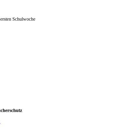
er ersten Schulwoche
cherschutz
g