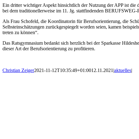
Ein dritter wichtiger Aspekt hinsichtlich der Nutzung der APP ist die
bei dem traditionellerweise im 11. Jg. stattfindenden BERUFSWEG-P
Als Frau Schofeld, die Koordinatorin für Berufsorientierung, die S
Selbsteinschätzungen zurückgespiegelt worden seien, kamen beispiel
treten zu können“.
Das Ratsgymnasium bedankt sich herzlich bei der Sparkasse Hildesheim
dieser Art der Berufsorientierung zu profitieren.
Christian Zeiger
2021-11-12T10:35:49+01:00
12.11.2021
|
aktuelles
|
Impressum
Datenschutz
Ko