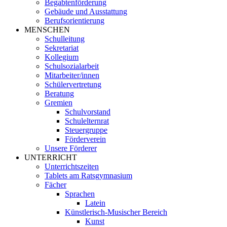
Begabtenförderung
Gebäude und Ausstattung
Berufsorientierung
MENSCHEN
Schulleitung
Sekretariat
Kollegium
Schulsozialarbeit
Mitarbeiter/innen
Schülervertretung
Beratung
Gremien
Schulvorstand
Schulelternrat
Steuergruppe
Förderverein
Unsere Förderer
UNTERRICHT
Unterrichtszeiten
Tablets am Ratsgymnasium
Fächer
Sprachen
Latein
Künstlerisch-Musischer Bereich
Kunst