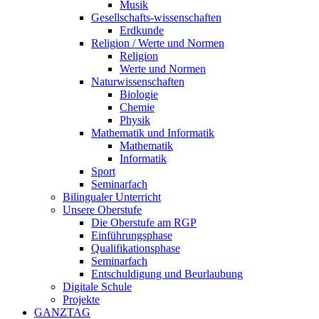
Musik
Gesellschafts-wissenschaften
Erdkunde
Religion / Werte und Normen
Religion
Werte und Normen
Naturwissenschaften
Biologie
Chemie
Physik
Mathematik und Informatik
Mathematik
Informatik
Sport
Seminarfach
Bilingualer Unterricht
Unsere Oberstufe
Die Oberstufe am RGP
Einführungsphase
Qualifikationsphase
Seminarfach
Entschuldigung und Beurlaubung
Digitale Schule
Projekte
GANZTAG