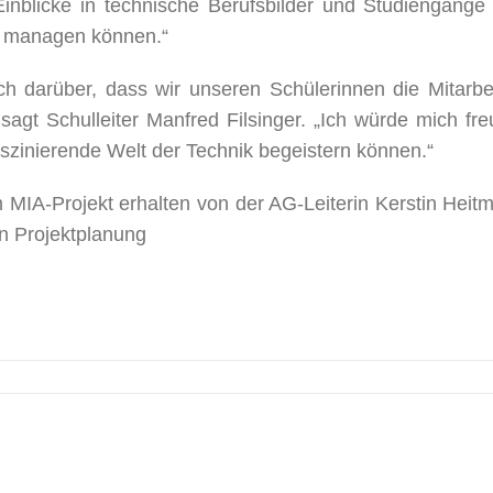
inblicke in technische Berufsbilder und Studiengänge
kt managen können.“
ch darüber, dass wir unseren Schülerinnen die Mitarbei
agt Schulleiter Manfred Filsinger. „Ich würde mich fre
aszinierende Welt der Technik begeistern können.“
m MIA-Projekt erhalten von der AG-Leiterin Kerstin Heit
n Projektplanung