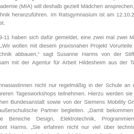
demie (MIA) will deshalb gezielt Mädchen ansprechen
echnik heranzuführen. Im Ratsgymnasium ist am 12.10.
et.
9-11 haben sich dafür gemeldet, eine zwei mal zwei M
 „Wir wollen mit diesem praxisnahen Projekt Vorurteile
chnik abbauen,“ sagt Susanne Harms von der Stif
sam mit der Agentur für Arbeit Hildesheim aus der T
nasiastinnen nicht nur regelmäßig in der Schule an
hreren Tagesworkshops teilnehmen. Hierzu werden sie
ischen Bundesanstalt sowie von der Siemens Mobility 
 außerschulische Partner begleiten. „Damit bekommen
ie Bereiche Design, Elektrotechnik, Programmier
ont Harms. „Sie erfahren nicht nur viel über techni