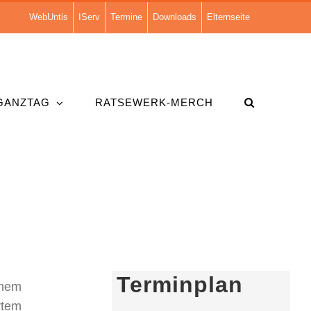
WebUntis
IServ
Termine
Downloads
Elternseite
GANZTAG
RATSEWERK-MERCH
Terminplan
inem
rtem