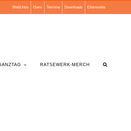
WebUntis
IServ
Termine
Downloads
Elternseite
GANZTAG
RATSEWERK-MERCH