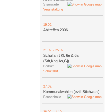
Sternwarte
Veranstaltung
19.09.
Abitreffen 2006
21.09.
-
25.09.
Schulfahrt Kl. 6e & 6a
(Sdt,Kng,As,Gj)
Borkum
Schulfahrt
27.09.
Kommunalwahlen (evtl. Stichwahl)
Pausenhalle
28.09.
-
1.10.