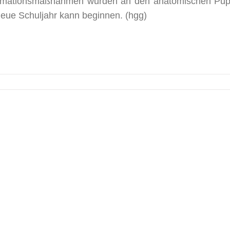
animationsmaßnahmen wurden an den anatomischen Pu
neue Schuljahr kann beginnen. (hgg)