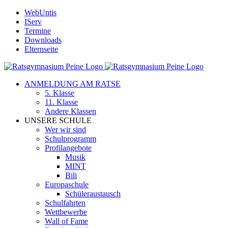
Zum
WebUntis
Inhalt
IServ
springen
Termine
Downloads
Elternseite
ANMELDUNG AM RATSE
5. Klasse
11. Klasse
Andere Klassen
UNSERE SCHULE
Wer wir sind
Schulprogramm
Profilangebote
Musik
MINT
Bili
Europaschule
Schüleraustausch
Schulfahrten
Wettbewerbe
Wall of Fame