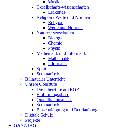
Musik
Gesellschafts-wissenschaften
Erdkunde
Religion / Werte und Normen
Religion
Werte und Normen
Naturwissenschaften
Biologie
Chemie
Physik
Mathematik und Informatik
Mathematik
Informatik
Sport
Seminarfach
Bilingualer Unterricht
Unsere Oberstufe
Die Oberstufe am RGP
Einführungsphase
Qualifikationsphase
Seminarfach
Entschuldigung und Beurlaubung
Digitale Schule
Projekte
GANZTAG