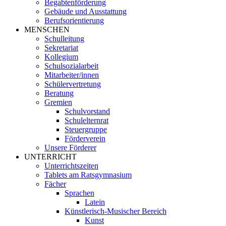
Begabtenförderung
Gebäude und Ausstattung
Berufsorientierung
MENSCHEN
Schulleitung
Sekretariat
Kollegium
Schulsozialarbeit
Mitarbeiter/innen
Schülervertretung
Beratung
Gremien
Schulvorstand
Schulelternrat
Steuergruppe
Förderverein
Unsere Förderer
UNTERRICHT
Unterrichtszeiten
Tablets am Ratsgymnasium
Fächer
Sprachen
Latein
Künstlerisch-Musischer Bereich
Kunst