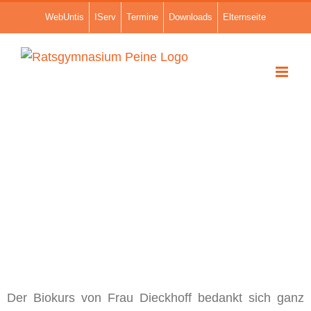
Zum
WebUntis
IServ
Termine
Downloads
Elternseite
Inhalt
springen
Zeige
grösseres
Der Biokurs von Frau Dieckhoff bedankt sich ganz