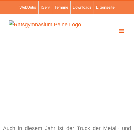
Zum
WebUntis
IServ
Termine
Downloads
Elternseite
Inhalt
springen
Zeige
grösseres
Auch in diesem Jahr ist der Truck der Metall- und