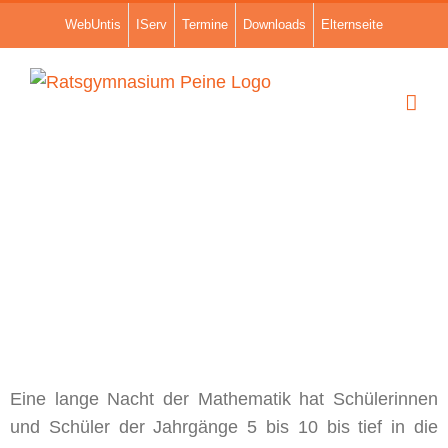
Zum
WebUntis
IServ
Termine
Downloads
Elternseite
Inhalt
springen
Eine lange Nacht der Mathematik hat Schülerinnen
und Schüler der Jahrgänge 5 bis 10 bis tief in die