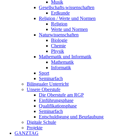
Musik
Gesellschafts-wissenschaften
Erdkunde
Religion / Werte und Normen
Religion
Werte und Normen
Naturwissenschaften
Biologie
Chemie
Physik
Mathematik und Informatik
Mathematik
Informatik
Sport
Seminarfach
Bilingualer Unterricht
Unsere Oberstufe
Die Oberstufe am RGP
Einführungsphase
Qualifikationsphase
Seminarfach
Entschuldigung und Beurlaubung
Digitale Schule
Projekte
GANZTAG