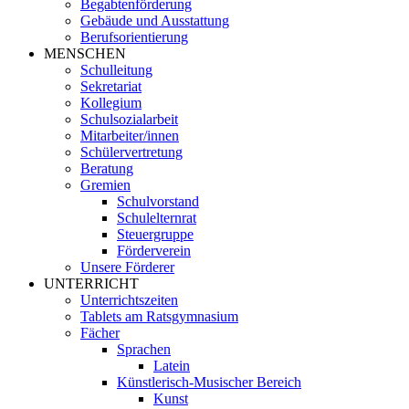
Begabtenförderung
Gebäude und Ausstattung
Berufsorientierung
MENSCHEN
Schulleitung
Sekretariat
Kollegium
Schulsozialarbeit
Mitarbeiter/innen
Schülervertretung
Beratung
Gremien
Schulvorstand
Schulelternrat
Steuergruppe
Förderverein
Unsere Förderer
UNTERRICHT
Unterrichtszeiten
Tablets am Ratsgymnasium
Fächer
Sprachen
Latein
Künstlerisch-Musischer Bereich
Kunst