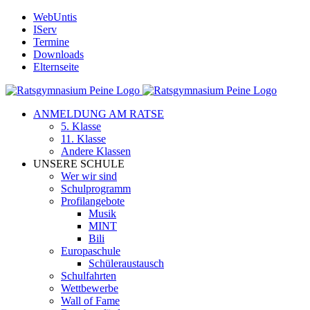
Zum
WebUntis
Inhalt
IServ
springen
Termine
Downloads
Elternseite
ANMELDUNG AM RATSE
5. Klasse
11. Klasse
Andere Klassen
UNSERE SCHULE
Wer wir sind
Schulprogramm
Profilangebote
Musik
MINT
Bili
Europaschule
Schüleraustausch
Schulfahrten
Wettbewerbe
Wall of Fame