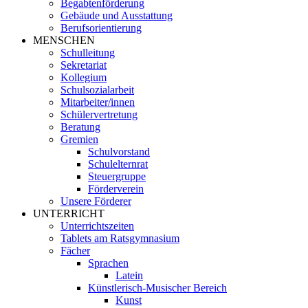
Begabtenförderung
Gebäude und Ausstattung
Berufsorientierung
MENSCHEN
Schulleitung
Sekretariat
Kollegium
Schulsozialarbeit
Mitarbeiter/innen
Schülervertretung
Beratung
Gremien
Schulvorstand
Schulelternrat
Steuergruppe
Förderverein
Unsere Förderer
UNTERRICHT
Unterrichtszeiten
Tablets am Ratsgymnasium
Fächer
Sprachen
Latein
Künstlerisch-Musischer Bereich
Kunst