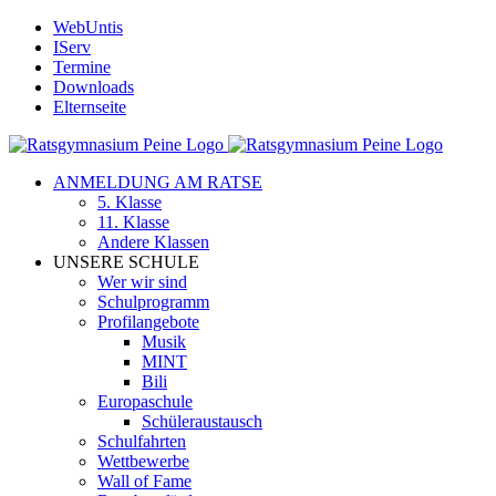
Zum
WebUntis
Inhalt
IServ
springen
Termine
Downloads
Elternseite
ANMELDUNG AM RATSE
5. Klasse
11. Klasse
Andere Klassen
UNSERE SCHULE
Wer wir sind
Schulprogramm
Profilangebote
Musik
MINT
Bili
Europaschule
Schüleraustausch
Schulfahrten
Wettbewerbe
Wall of Fame