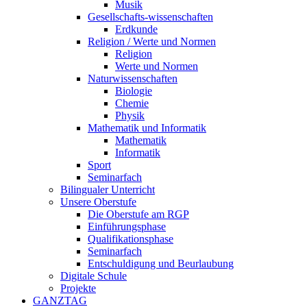
Musik
Gesellschafts-wissenschaften
Erdkunde
Religion / Werte und Normen
Religion
Werte und Normen
Naturwissenschaften
Biologie
Chemie
Physik
Mathematik und Informatik
Mathematik
Informatik
Sport
Seminarfach
Bilingualer Unterricht
Unsere Oberstufe
Die Oberstufe am RGP
Einführungsphase
Qualifikationsphase
Seminarfach
Entschuldigung und Beurlaubung
Digitale Schule
Projekte
GANZTAG