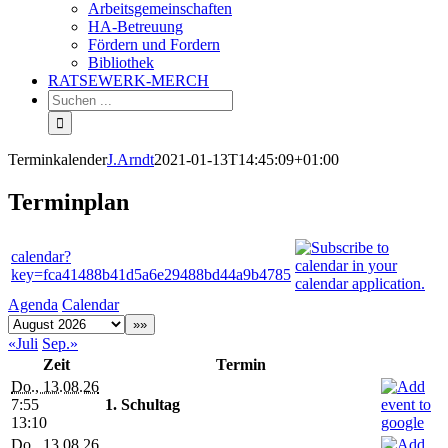
Arbeitsgemeinschaften
HA-Betreuung
Fördern und Fordern
Bibliothek
RATSEWERK-MERCH
Terminkalender
J.Arndt
2021-01-13T14:45:09+01:00
Terminplan
calendar?
key=fca41488b41d5a6e29488bd44a9b4785
Agenda
Calendar
«Juli
Sep.»
Zeit
Termin
Do., 13.08.26
7:55
1. Schultag
13:10
Do., 13.08.26