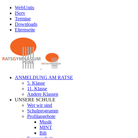
Zum
WebUntis
Inhalt
IServ
springen
Termine
Downloads
Elternseite
ANMELDUNG AM RATSE
5. Klasse
11. Klasse
Andere Klassen
UNSERE SCHULE
Wer wir sind
Schulprogramm
Profilangebote
Musik
MINT
Bili