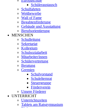
Europaschule
Schüleraustausch
Schulfahrten
Wettbewerbe
Wall of Fame
Begabtenförderung
Gebäude und Ausstattung
Berufsorientierung
MENSCHEN
Schulleitung
Sekretariat
Kollegium
Schulsozialarbeit
Mitarbeiter/innen
Schülervertretung
Beratung
Gremien
Schulvorstand
Schulelternrat
Steuergruppe
Förderverein
Unsere Förderer
UNTERRICHT
Unterrichtszeiten
Tablets am Ratsgymnasium