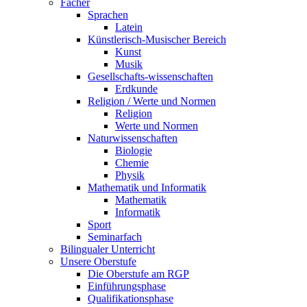
Fächer
Sprachen
Latein
Künstlerisch-Musischer Bereich
Kunst
Musik
Gesellschafts-wissenschaften
Erdkunde
Religion / Werte und Normen
Religion
Werte und Normen
Naturwissenschaften
Biologie
Chemie
Physik
Mathematik und Informatik
Mathematik
Informatik
Sport
Seminarfach
Bilingualer Unterricht
Unsere Oberstufe
Die Oberstufe am RGP
Einführungsphase
Qualifikationsphase