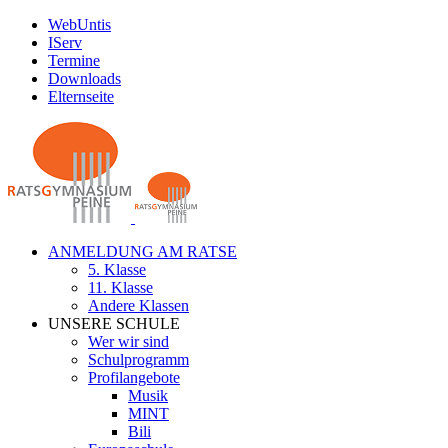
Zum
WebUntis
Inhalt
IServ
springen
Termine
Downloads
Elternseite
ANMELDUNG AM RATSE
5. Klasse
11. Klasse
Andere Klassen
UNSERE SCHULE
Wer wir sind
Schulprogramm
Profilangebote
Musik
MINT
Bili