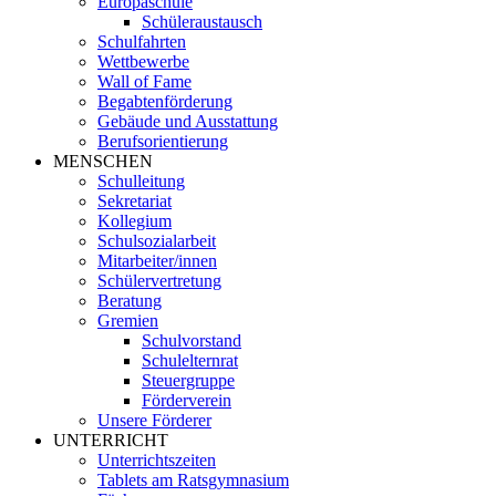
Europaschule
Schüleraustausch
Schulfahrten
Wettbewerbe
Wall of Fame
Begabtenförderung
Gebäude und Ausstattung
Berufsorientierung
MENSCHEN
Schulleitung
Sekretariat
Kollegium
Schulsozialarbeit
Mitarbeiter/innen
Schülervertretung
Beratung
Gremien
Schulvorstand
Schulelternrat
Steuergruppe
Förderverein
Unsere Förderer
UNTERRICHT
Unterrichtszeiten
Tablets am Ratsgymnasium