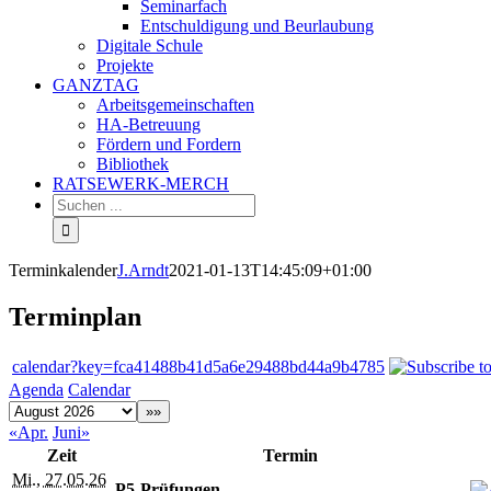
Seminarfach
Entschuldigung und Beurlaubung
Digitale Schule
Projekte
GANZTAG
Arbeitsgemeinschaften
HA-Betreuung
Fördern und Fordern
Bibliothek
RATSEWERK-MERCH
Terminkalender
J.Arndt
2021-01-13T14:45:09+01:00
Terminplan
calendar?key=fca41488b41d5a6e29488bd44a9b4785
Agenda
Calendar
«Apr.
Juni»
Zeit
Termin
Mi., 27.05.26
P5-Prüfungen