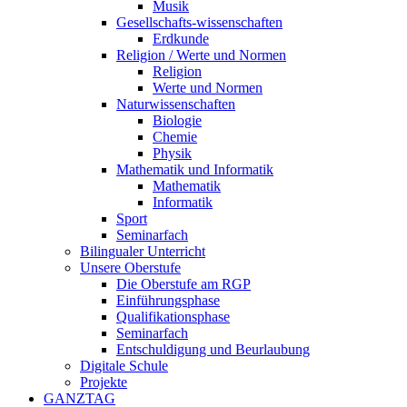
Musik
Gesellschafts-wissenschaften
Erdkunde
Religion / Werte und Normen
Religion
Werte und Normen
Naturwissenschaften
Biologie
Chemie
Physik
Mathematik und Informatik
Mathematik
Informatik
Sport
Seminarfach
Bilingualer Unterricht
Unsere Oberstufe
Die Oberstufe am RGP
Einführungsphase
Qualifikationsphase
Seminarfach
Entschuldigung und Beurlaubung
Digitale Schule
Projekte
GANZTAG