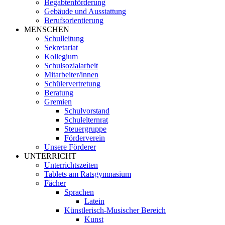
Begabtenförderung
Gebäude und Ausstattung
Berufsorientierung
MENSCHEN
Schulleitung
Sekretariat
Kollegium
Schulsozialarbeit
Mitarbeiter/innen
Schülervertretung
Beratung
Gremien
Schulvorstand
Schulelternrat
Steuergruppe
Förderverein
Unsere Förderer
UNTERRICHT
Unterrichtszeiten
Tablets am Ratsgymnasium
Fächer
Sprachen
Latein
Künstlerisch-Musischer Bereich
Kunst