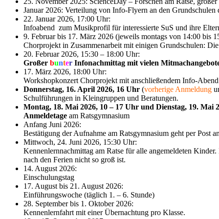
25. November 2025: ScienceDay – Forschen am Ratse, großer 
Januar 2026: Verteilung von Info-Flyern an den Grundschulen de
22. Januar 2026, 17:00 Uhr:
Infoabend zum Musikprofil für interessierte SuS und ihre Elter
9. Februar bis 17. März 2026 (jeweils montags von 14:00 bis 1
Chorprojekt in Zusammenarbeit mit einigen Grundschulen: Die
20. Februar 2026, 15:30 – 18:00 Uhr:
Großer
b
u
n
t
e
r
Infonachmittag mit vielen Mitmachangebo
17. März 2026, 18:00 Uhr:
Workshopkonzert Chorprojekt mit anschließendem Info-Abend
Donnerstag, 16. April 2026, 16 Uhr
(
vorherige Anmeldung
un
Schulführungen in Kleingruppen und Beratungen.
Montag, 18. Mai 2026, 10 – 17 Uhr und Dienstag, 19. Mai 2
Anmeldetage
am Ratsgymnasium
Anfang Juni 2026:
Bestätigung der Aufnahme am Ratsgymnasium geht per Post an 
Mittwoch, 24. Juni 2026, 15:30 Uhr:
Kennenlernnachmittag am Ratse für alle angemeldeten Kinder. 
nach den Ferien nicht so groß ist.
14. August 2026:
Einschulungstag
17. August bis 21. August 2026:
Einführungswoche (täglich 1. – 6. Stunde)
28. September bis 1. Oktober 2026:
Kennenlernfahrt mit einer Übernachtung pro Klasse.