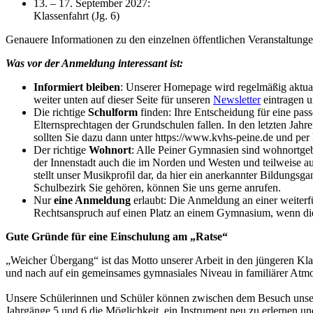
13. – 17. September 2027:
Klassenfahrt (Jg. 6)
Genauere Informationen zu den einzelnen öffentlichen Veranstaltun
Was vor der Anmeldung interessant ist:
Informiert bleiben
: Unserer Homepage wird regelmäßig aktuali
weiter unten auf dieser Seite für unseren
Newsletter
eintragen 
Die richtige
Schulform
finden: Ihre Entscheidung für eine pas
Elternsprechtagen der Grundschulen fallen. In den letzten Ja
sollten Sie dazu dann unter https://www.kvhs-peine.de und pe
Der richtige
Wohnort
: Alle Peiner Gymnasien sind wohnortge
der Innenstadt auch die im Norden und Westen und teilweise 
stellt unser Musikprofil dar, da hier ein anerkannter Bildungs
Schulbezirk Sie gehören, können Sie uns gerne anrufen.
Nur
eine Anmeldung
erlaubt: Die Anmeldung an einer weiterfü
Rechtsanspruch auf einen Platz an einem Gymnasium, wenn diese
Gute Gründe für eine Einschulung am „Ratse“
„Weicher Übergang“ ist das Motto unserer Arbeit in den jüngeren Kl
und nach auf ein gemeinsames gymnasiales Niveau in familiärer Atmo
Unsere Schülerinnen und Schüler können zwischen dem Besuch unserer
Jahrgänge 5 und 6 die Möglichkeit, ein Instrument neu zu erlernen un