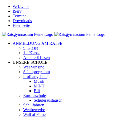
Zum
WebUntis
Inhalt
IServ
springen
Termine
Downloads
Elternseite
ANMELDUNG AM RATSE
5. Klasse
11. Klasse
Andere Klassen
UNSERE SCHULE
Wer wir sind
Schulprogramm
Profilangebote
Musik
MINT
Bili
Europaschule
Schüleraustausch
Schulfahrten
Wettbewerbe
Wall of Fame