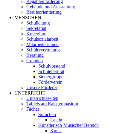
Begabtenförderung
Gebäude und Ausstattung
Berufsorientierung
MENSCHEN
Schulleitung
Sekretariat
Kollegium
Schulsozialarbeit
Mitarbeiter/innen
Schülervertretung
Beratung
Gremien
Schulvorstand
Schulelternrat
Steuergruppe
Förderverein
Unsere Förderer
UNTERRICHT
Unterrichtszeiten
Tablets am Ratsgymnasium
Fächer
Sprachen
Latein
Künstlerisch-Musischer Bereich
Kunst