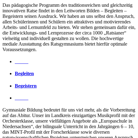
Das pädagogische Programm des traditionsreichen und gleichzeitig
innovativen Ratse findet in den Leitworten
Bilden – Begleiten –
Begeistern
seinen Ausdruck. Wir haben an uns selbst den Anspruch,
allen Schülerinnen und Schülern ein attraktives und motivierendes
Arbeits- und Lernumfeld zu bieten. Wir stehen gemeinsam dafür ein,
die Entwicklungs- und Lernprozesse der circa 1000 „Ratsianer“
vielseitig und individuell gestalten zu wollen. Die hochwertige
mediale Ausstattung des Ratsgymnasiums biete
t
hierfür optimale
Voraussetzungen.
Bilden
Begleiten
Begeistern
Bilden
Gymnasiale Bildung bedeutet für uns viel mehr, als die Vorbereitung
auf das Abitur. Unser im Landkreis einzigartiges Musikprofil mit der
Orchesterklasse, unsere vielfältigen Angebote als „Europaschule in
Niedersachsen“, der bilinguale Unterricht in den Jahrgängen 6 – 10,
das MINT-Profil mit der Forscherklasse sowie diversen
naturwissenschaftlichen Projekten unterstreichen unseren Anspruch