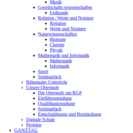
Musik
Gesellschafts-wissenschaften
Erdkunde
Religion / Werte und Normen
Religion
Werte und Normen
Naturwissenschaften
Biologie
Chemie
Physik
Mathematik und Informatik
Mathematik
Informatik
Sport
Seminarfach
Bilingualer Unterricht
Unsere Oberstufe
Die Oberstufe am RGP
Einführungsphase
Qualifikationsphase
Seminarfach
Entschuldigung und Beurlaubung
Digitale Schule
Projekte
GANZTAG