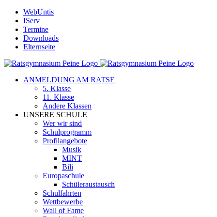
Zum
WebUntis
Inhalt
IServ
springen
Termine
Downloads
Elternseite
ANMELDUNG AM RATSE
5. Klasse
11. Klasse
Andere Klassen
UNSERE SCHULE
Wer wir sind
Schulprogramm
Profilangebote
Musik
MINT
Bili
Europaschule
Schüleraustausch
Schulfahrten
Wettbewerbe
Wall of Fame