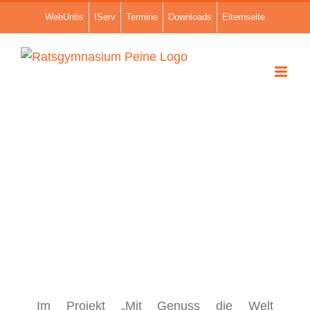
Zum
WebUntis
IServ
Termine
Downloads
Elternseite
Inhalt
springen
Zeige
grösseres
Im Projekt „Mit Genuss die Welt