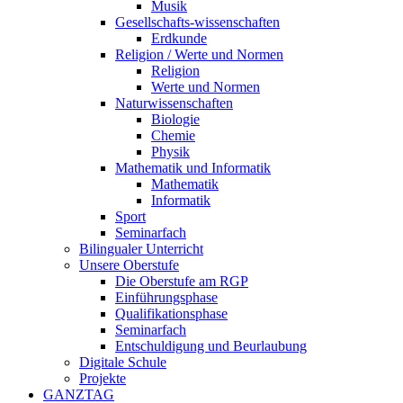
Musik
Gesellschafts-wissenschaften
Erdkunde
Religion / Werte und Normen
Religion
Werte und Normen
Naturwissenschaften
Biologie
Chemie
Physik
Mathematik und Informatik
Mathematik
Informatik
Sport
Seminarfach
Bilingualer Unterricht
Unsere Oberstufe
Die Oberstufe am RGP
Einführungsphase
Qualifikationsphase
Seminarfach
Entschuldigung und Beurlaubung
Digitale Schule
Projekte
GANZTAG