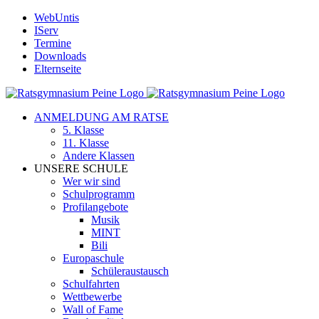
Zum
WebUntis
Inhalt
IServ
springen
Termine
Downloads
Elternseite
ANMELDUNG AM RATSE
5. Klasse
11. Klasse
Andere Klassen
UNSERE SCHULE
Wer wir sind
Schulprogramm
Profilangebote
Musik
MINT
Bili
Europaschule
Schüleraustausch
Schulfahrten
Wettbewerbe
Wall of Fame