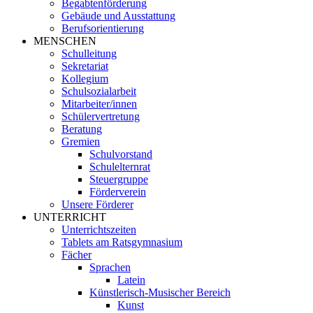
Begabtenförderung
Gebäude und Ausstattung
Berufsorientierung
MENSCHEN
Schulleitung
Sekretariat
Kollegium
Schulsozialarbeit
Mitarbeiter/innen
Schülervertretung
Beratung
Gremien
Schulvorstand
Schulelternrat
Steuergruppe
Förderverein
Unsere Förderer
UNTERRICHT
Unterrichtszeiten
Tablets am Ratsgymnasium
Fächer
Sprachen
Latein
Künstlerisch-Musischer Bereich
Kunst