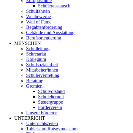
Europaschule
Schüleraustausch
Schulfahrten
Wettbewerbe
Wall of Fame
Begabtenförderung
Gebäude und Ausstattung
Berufsorientierung
MENSCHEN
Schulleitung
Sekretariat
Kollegium
Schulsozialarbeit
Mitarbeiter/innen
Schülervertretung
Beratung
Gremien
Schulvorstand
Schulelternrat
Steuergruppe
Förderverein
Unsere Förderer
UNTERRICHT
Unterrichtszeiten
Tablets am Ratsgymnasium