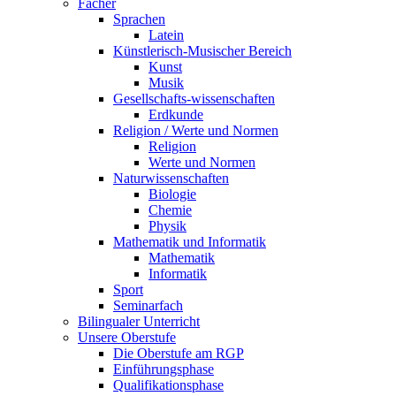
Fächer
Sprachen
Latein
Künstlerisch-Musischer Bereich
Kunst
Musik
Gesellschafts-wissenschaften
Erdkunde
Religion / Werte und Normen
Religion
Werte und Normen
Naturwissenschaften
Biologie
Chemie
Physik
Mathematik und Informatik
Mathematik
Informatik
Sport
Seminarfach
Bilingualer Unterricht
Unsere Oberstufe
Die Oberstufe am RGP
Einführungsphase
Qualifikationsphase