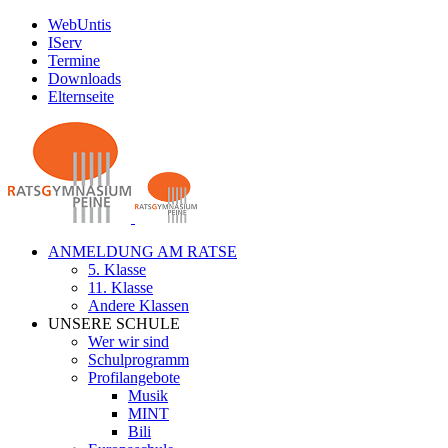
Zum
WebUntis
Inhalt
IServ
springen
Termine
Downloads
Elternseite
ANMELDUNG AM RATSE
5. Klasse
11. Klasse
Andere Klassen
UNSERE SCHULE
Wer wir sind
Schulprogramm
Profilangebote
Musik
MINT
Bili