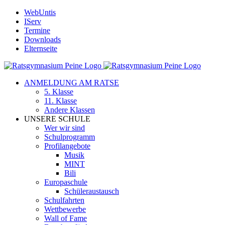
Zum
WebUntis
Inhalt
IServ
springen
Termine
Downloads
Elternseite
ANMELDUNG AM RATSE
5. Klasse
11. Klasse
Andere Klassen
UNSERE SCHULE
Wer wir sind
Schulprogramm
Profilangebote
Musik
MINT
Bili
Europaschule
Schüleraustausch
Schulfahrten
Wettbewerbe
Wall of Fame