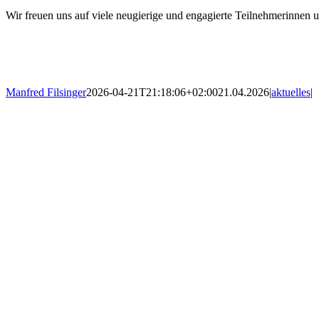
Wir freuen uns auf viele neugierige und engagierte Teilnehmerinnen 
Manfred Filsinger
2026-04-21T21:18:06+02:00
21.04.2026
|
aktuelles
|
Impressum
Datenschutz
Ko