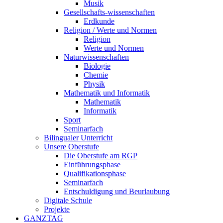
Musik
Gesellschafts-wissenschaften
Erdkunde
Religion / Werte und Normen
Religion
Werte und Normen
Naturwissenschaften
Biologie
Chemie
Physik
Mathematik und Informatik
Mathematik
Informatik
Sport
Seminarfach
Bilingualer Unterricht
Unsere Oberstufe
Die Oberstufe am RGP
Einführungsphase
Qualifikationsphase
Seminarfach
Entschuldigung und Beurlaubung
Digitale Schule
Projekte
GANZTAG