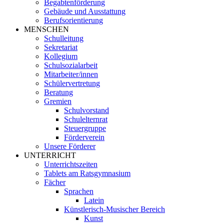
Begabtenförderung
Gebäude und Ausstattung
Berufsorientierung
MENSCHEN
Schulleitung
Sekretariat
Kollegium
Schulsozialarbeit
Mitarbeiter/innen
Schülervertretung
Beratung
Gremien
Schulvorstand
Schulelternrat
Steuergruppe
Förderverein
Unsere Förderer
UNTERRICHT
Unterrichtszeiten
Tablets am Ratsgymnasium
Fächer
Sprachen
Latein
Künstlerisch-Musischer Bereich
Kunst