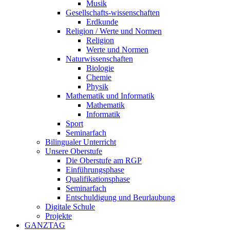
Musik
Gesellschafts-wissenschaften
Erdkunde
Religion / Werte und Normen
Religion
Werte und Normen
Naturwissenschaften
Biologie
Chemie
Physik
Mathematik und Informatik
Mathematik
Informatik
Sport
Seminarfach
Bilingualer Unterricht
Unsere Oberstufe
Die Oberstufe am RGP
Einführungsphase
Qualifikationsphase
Seminarfach
Entschuldigung und Beurlaubung
Digitale Schule
Projekte
GANZTAG