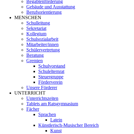
Begabtenförderung
Gebäude und Ausstattung
Berufsorientierung
MENSCHEN
Schulleitung
Sekretariat
Kollegium
Schulsozialarbeit
Mitarbeiter/innen
Schülervertretung
Beratung
Gremien
Schulvorstand
Schulelternrat
Steuergruppe
Förderverein
Unsere Förderer
UNTERRICHT
Unterrichtszeiten
Tablets am Ratsgymnasium
Fächer
Sprachen
Latein
Künstlerisch-Musischer Bereich
Kunst