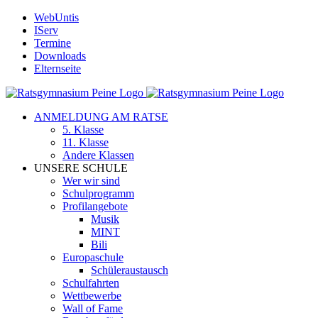
Zum
WebUntis
Inhalt
IServ
springen
Termine
Downloads
Elternseite
ANMELDUNG AM RATSE
5. Klasse
11. Klasse
Andere Klassen
UNSERE SCHULE
Wer wir sind
Schulprogramm
Profilangebote
Musik
MINT
Bili
Europaschule
Schüleraustausch
Schulfahrten
Wettbewerbe
Wall of Fame