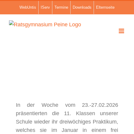
Zum
WebUntis
IServ
Termine
Downloads
Elternseite
Inhalt
springen
In der Woche vom 23.-27.02.2026
präsentierten die 11. Klassen unserer
Schule wieder ihr dreiwöchiges Praktikum,
welches sie im Januar in einem frei