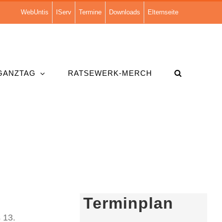
WebUntis
IServ
Termine
Downloads
Elternseite
GANZTAG
RATSEWERK-MERCH
Terminplan
 13.