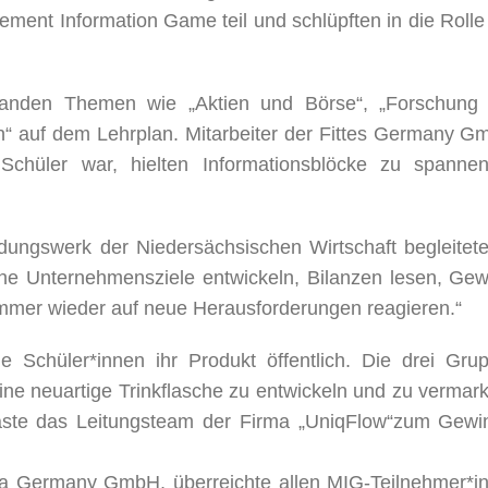
ent Information Game teil und schlüpften in die Rolle
standen Themen wie „Aktien und Börse“, „Forschung
“ auf dem Lehrplan. Mitarbeiter der Fittes Germany G
chüler war, hielten Informationsblöcke zu spanne
ungswerk der Niedersächsischen Wirtschaft begleitete
che Unternehmensziele entwickeln, Bilanzen lesen, Gew
immer wieder auf neue Herausforderungen reagieren.“
 Schüler*innen ihr Produkt öffentlich. Die drei Gru
eine neuartige Trinkflasche zu entwickeln und zu vermark
te das Leitungsteam der Firma „UniqFlow“zum Gewi
esa Germany GmbH, überreichte allen MIG-Teilnehmer*i