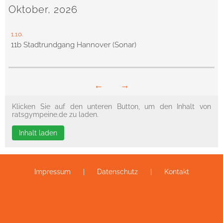
Oktober, 2026
1.10.
11b Stadtrundgang Hannover (Sonar)
←
→
Klicken Sie auf den unteren Button, um den Inhalt von
ratsgympeine.de zu laden.
Inhalt laden
Impressum
Datenschutz
Kontakt
Galerie