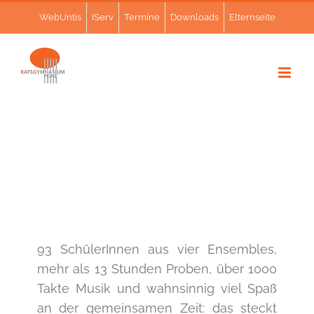
Zum
WebUntis
IServ
Termine
Downloads
Elternseite
Inhalt
springen
93 SchülerInnen aus vier Ensembles,
mehr als 13 Stunden Proben, über 1000
Takte Musik und wahnsinnig viel Spaß
an der gemeinsamen Zeit: das steckt