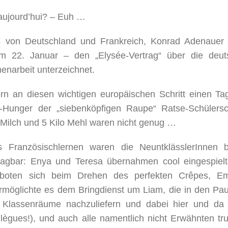
 aujourd’hui? – Euh …
s von Deutschland und Frankreich, Konrad Adenauer
 22. Januar – den „Elysée-Vertrag“ über die deut
narbeit unterzeichnet.
n an diesen wichtigen europäischen Schritt einen Ta
Hunger der „siebenköpfigen Raupe“ Ratse-Schülersc
 Milch und 5 Kilo Mehl waren nicht genug …
s Französischlernen waren die NeuntklässlerInnen 
agbar: Enya und Teresa übernahmen cool eingespielt
rboten sich beim Drehen des perfekten Crêpes, Em
ermöglichte es dem Bringdienst um Liam, die in den Pa
ie Klassenräume nachzuliefern und dabei hier und da
llègues!), und auch alle namentlich nicht Erwähnten tr