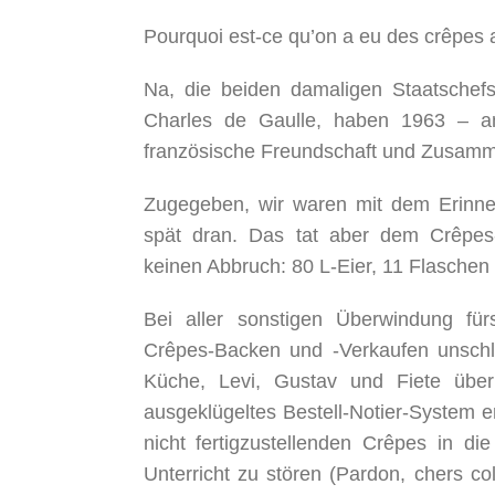
Pourquoi est-ce qu’on a eu des crêpes
Na, die beiden damaligen Staatschef
Charles de Gaulle, haben 1963 – am
französische Freundschaft und Zusamme
Zugegeben, wir waren mit dem Erinner
spät dran. Das tat aber dem Crêpes-
keinen Abbruch: 80 L-Eier, 11 Flaschen
Bei aller sonstigen Überwindung für
Crêpes-Backen und -Verkaufen unschl
Küche, Levi, Gustav und Fiete übe
ausgeklügeltes Bestell-Notier-System 
nicht fertigzustellenden Crêpes in d
Unterricht zu stören (Pardon, chers co