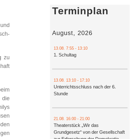
Terminplan
 und
August, 2026
sch-
13.08.
7:55
- 13:10
1. Schultag
g zu
haft
13.08.
13:10
- 17:10
Unterrichtsschluss nach der 6.
beim
Stunde
 die
ilys
usen
21.08.
16:00
- 21:00
 den
Theaterstück „Wir das
Grundgesetz“ von der Gesellschaft
ugen
zur Erforschung der Demokratie-