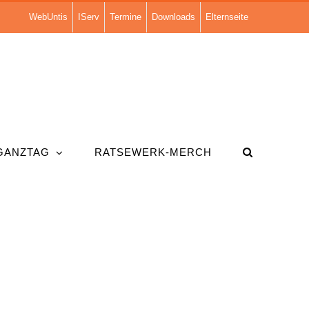
WebUntis
IServ
Termine
Downloads
Elternseite
GANZTAG
RATSEWERK-MERCH