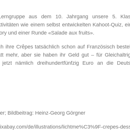
-Lerngruppe aus dem 10. Jahrgang unsere 5. Kla
ktivitäten wie einem selbst entwickelten Kahoot-Quiz, e
ry und einer Runde «Salade aux fruits».
h ihre Crêpes tatsächlich schon auf Französisch bestel
t mehr, aber sie haben ihr Geld gut – für Gleichaltri
r jetzt nämlich dreihundertfünfzig Euro an die Deut
ter; Bildbeitrag: Heinz-Georg Görgner
/pixabay.com/de/illustrations/lichtme%C3%9F-crepes-dess