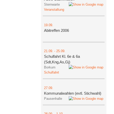
Sternwarte
Veranstaltung
19.09.
Abitreffen 2006
21.09.
-
25.09.
Schulfahrt Kl. 6e & 6a
(Sdt,Kng,As,Gj)
Borkum
Schulfahrt
27.09.
Kommunalwahlen (evtl. Stichwahl)
Pausenhalle
28.09.
-
1.10.