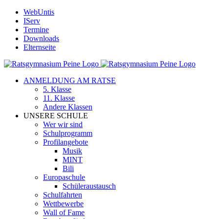
Zum
WebUntis
Inhalt
IServ
springen
Termine
Downloads
Elternseite
ANMELDUNG AM RATSE
5. Klasse
11. Klasse
Andere Klassen
UNSERE SCHULE
Wer wir sind
Schulprogramm
Profilangebote
Musik
MINT
Bili
Europaschule
Schüleraustausch
Schulfahrten
Wettbewerbe
Wall of Fame