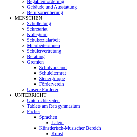
Begabtenförderung
Gebäude und Ausstattung
Berufsorientierung
MENSCHEN
Schulleitung
Sekretariat
Kollegium
Schulsozialarbeit
Mitarbeiter/innen
Schülervertretung
Beratung
Gremien
Schulvorstand
Schulelternrat
Steuergruppe
Förderverein
Unsere Förderer
UNTERRICHT
Unterrichtszeiten
Tablets am Ratsgymnasium
Fächer
Sprachen
Latein
Künstlerisch-Musischer Bereich
Kunst