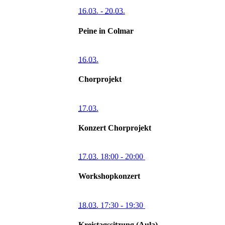
16.03.
-
20.03.
Peine in Colmar
16.03.
Chorprojekt
17.03.
Konzert Chorprojekt
17.03.
18:00
- 20:00
Workshopkonzert
18.03.
17:30
- 19:30
Kreistagssitzung (Aula)