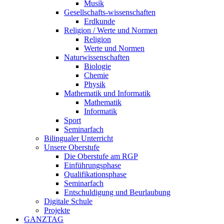
Musik
Gesellschafts-wissenschaften
Erdkunde
Religion / Werte und Normen
Religion
Werte und Normen
Naturwissenschaften
Biologie
Chemie
Physik
Mathematik und Informatik
Mathematik
Informatik
Sport
Seminarfach
Bilingualer Unterricht
Unsere Oberstufe
Die Oberstufe am RGP
Einführungsphase
Qualifikationsphase
Seminarfach
Entschuldigung und Beurlaubung
Digitale Schule
Projekte
GANZTAG