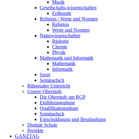
Musik
Gesellschafts-wissenschaften
Erdkunde
Religion / Werte und Normen
Religion
Werte und Normen
Naturwissenschaften
Biologie
Chemie
Physik
Mathematik und Informatik
Mathematik
Informatik
Sport
Seminarfach
Bilingualer Unterricht
Unsere Oberstufe
Die Oberstufe am RGP
Einführungsphase
Qualifikationsphase
Seminarfach
Entschuldigung und Beurlaubung
Digitale Schule
Projekte
GANZTAG