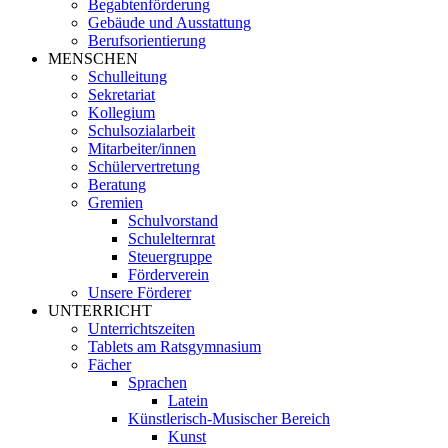
Begabtenförderung
Gebäude und Ausstattung
Berufsorientierung
MENSCHEN
Schulleitung
Sekretariat
Kollegium
Schulsozialarbeit
Mitarbeiter/innen
Schülervertretung
Beratung
Gremien
Schulvorstand
Schulelternrat
Steuergruppe
Förderverein
Unsere Förderer
UNTERRICHT
Unterrichtszeiten
Tablets am Ratsgymnasium
Fächer
Sprachen
Latein
Künstlerisch-Musischer Bereich
Kunst