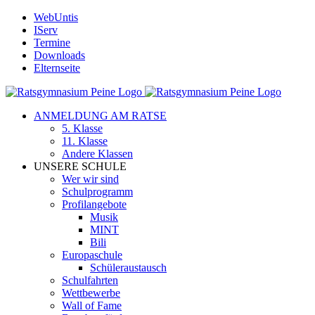
Zum
WebUntis
Inhalt
IServ
springen
Termine
Downloads
Elternseite
ANMELDUNG AM RATSE
5. Klasse
11. Klasse
Andere Klassen
UNSERE SCHULE
Wer wir sind
Schulprogramm
Profilangebote
Musik
MINT
Bili
Europaschule
Schüleraustausch
Schulfahrten
Wettbewerbe
Wall of Fame