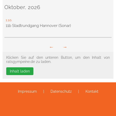
Oktober, 2026
1.10.
11b Stadtrundgang Hannover (Sonar)
←
→
Klicken Sie auf den unteren Button, um den Inhalt von
ratsgympeine.de zu laden.
Inhalt laden
Impressum
Datenschutz
Kontakt
Galerie