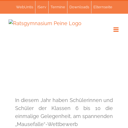
Zum
WebUntis
IServ
Termine
Downloads
Elternseite
Inhalt
springen
In diesem Jahr haben Schülerinnen und
Schüler der Klassen 6 bis 10 die
einmalige Gelegenheit, am spannenden
„Mausefalle“-Wettbewerb