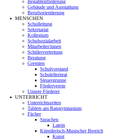
Begabtenförderung
Gebäude und Ausstattung
Berufsorientierung
MENSCHEN
Schulleitung
Sekretariat
Kollegium
Schulsozialarbeit
Mitarbeiter/innen
Schülervertretung
Beratung
Gremien
Schulvorstand
Schulelternrat
Steuergruppe
Förderverein
Unsere Förderer
UNTERRICHT
Unterrichtszeiten
Tablets am Ratsgymnasium
Fächer
Sprachen
Latein
Künstlerisch-Musischer Bereich
Kunst