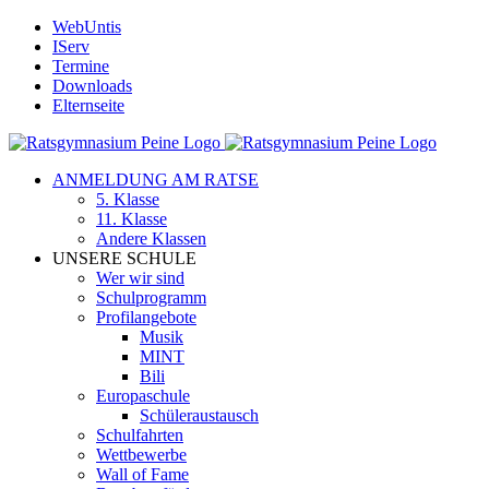
Zum
WebUntis
Inhalt
IServ
springen
Termine
Downloads
Elternseite
ANMELDUNG AM RATSE
5. Klasse
11. Klasse
Andere Klassen
UNSERE SCHULE
Wer wir sind
Schulprogramm
Profilangebote
Musik
MINT
Bili
Europaschule
Schüleraustausch
Schulfahrten
Wettbewerbe
Wall of Fame