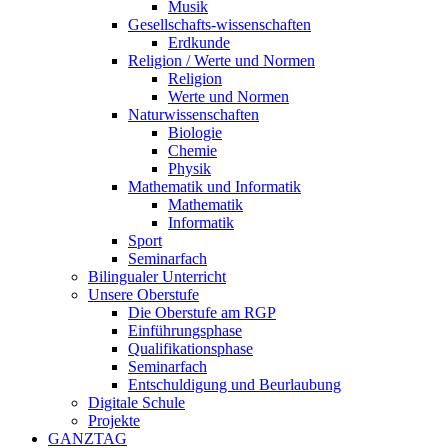
Musik
Gesellschafts-wissenschaften
Erdkunde
Religion / Werte und Normen
Religion
Werte und Normen
Naturwissenschaften
Biologie
Chemie
Physik
Mathematik und Informatik
Mathematik
Informatik
Sport
Seminarfach
Bilingualer Unterricht
Unsere Oberstufe
Die Oberstufe am RGP
Einführungsphase
Qualifikationsphase
Seminarfach
Entschuldigung und Beurlaubung
Digitale Schule
Projekte
GANZTAG