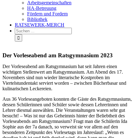
Arbeitsgemeinschaften
HA-Betreuung
Fördern und Fordern
Bibliothek
RATSEWERK-MERCH
Der Vorleseabend am Ratsgymnasium 2023
Der Vorleseabend am Ratsgymnasium hat seit Jahren einen
wichtigen Stellenwert am Ratsgymnasium. Am Abend des 17.
Novembers sind nun wieder literarische Kostproben im
Viertelstundentakt serviert worden – zwischen Bücherbasar und
kulinarischen Leckereien.
Aus 36 Vorleseangeboten konnten die Gäste des Ratsgymnasiums,
dessen Schülerinnen und Schüler sowie dessen Lehrerinnen und
Lehrer diesmal auswählen. Die Veranstaltungen waren sehr gut
besucht! – Was ist nur das Geheimnis hinter der Beliebtheit des
Vorleseabends am Ratsgymnasium? Fragt man die Schülerin Ida
Sophie aus der 7a danach, so verweist sie vor allem auf den
besonderen Zeitpunkt des Vorlesetags im Jahreslauf: „Wenn es
draußen kalt ist und früh dunkel wird, dann kann man die