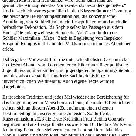
gemütliche Atmosphäre des Vorleseabends besonders genießen.“
Und tatsächlich war es gemütlich in den Klassenräumen: Dazu trug
die besondere Beleuchtungssituation bei, die konzentrische
Anordnung von Stuhlreihen um ein Lesepult herum und auch die
herbstliche Dekoration. Ida Sophie selbst las Passagen aus dem
Buch „Die unlangweiligste Schule der Welt“ vor, in dem der
Schüler Maximilian „Maxe“ Zack in Begleitung von Inspektor
Rasputin Rumpus und Labrador Makkaroni so manches Abenteuer
erlebt.
Dabei gab es Vorlesestoff für die unterschiedlichsten Geschmäcker
an diesem Abend: vom kommentierten Bilderbuch über politische
Jugendliteratur, über kinder- und jugendgerechte Spannungsliteratur
und das wissenschaftlich fundierte Sachbuch bis hin zur
unverbrüchlichen Weltliteratur. Auch eigene Texte wurden
dargeboten.
Es ist schon Tradition und jedes Mal wieder eine Bereicherung für
das Programm, wenn Menschen aus Peine, die in der Öffentlichkeit
stehen, sich an diesem Abend Zeit nehmen, einen eigenen
Lektürebeitrag an unserer Schule zu leisten. So durfte das
Ratsgymnasium 2023 die Erste Kreisrätin Frau Bettina Conrady
begrüßen und ans Lesepult bitten sowie Frau Dr. Betttina Wilts vom
Kulturring Peine, den stellvertretenden Landrat Herrn Matthias
Möhle, Herrn Christoph Plett, der Mitglied des Landtags ist, Herrn