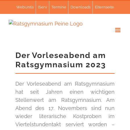
Zum
WebUntis
IServ
Termine
Downloads
Elternseite
Inhalt
springen
Der Vorleseabend am
Ratsgymnasium 2023
Der Vorleseabend am Ratsgymnasium
hat seit Jahren einen wichtigen
Stellenwert am Ratsgymnasium. Am
Abend des 17. Novembers sind nun
wieder literarische Kostproben im
Viertelstundentakt serviert worden –