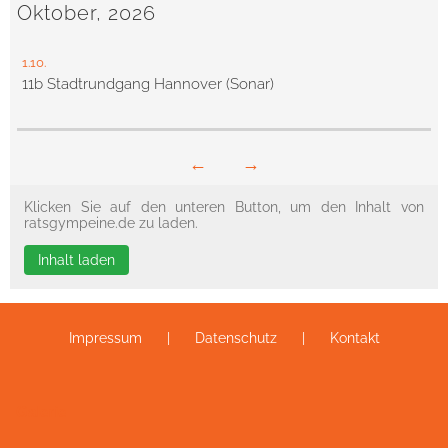
Oktober, 2026
1.10.
11b Stadtrundgang Hannover (Sonar)
←
→
Klicken Sie auf den unteren Button, um den Inhalt von
ratsgympeine.de zu laden.
Inhalt laden
Impressum
Datenschutz
Kontakt
Galerie