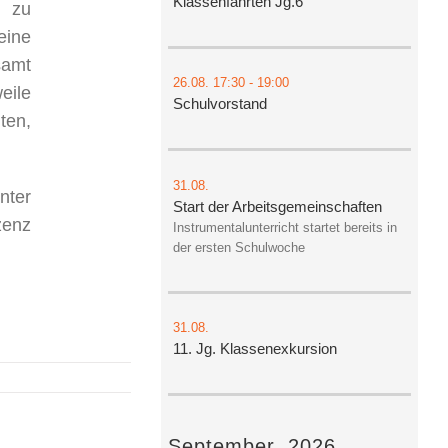
Klassenfahrten Jg.6
r zu
eine
samt
26.08.
17:30
- 19:00
eile
Schulvorstand
ten,
31.08.
ter
Start der Arbeitsgemeinschaften
zenz
Instrumentalunterricht startet bereits in
der ersten Schulwoche
31.08.
11. Jg. Klassenexkursion
September, 2026