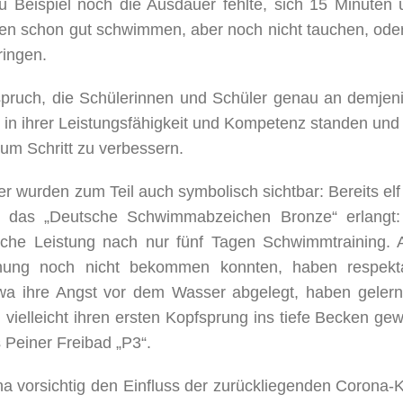
Beispiel noch die Ausdauer fehlte, sich 15 Minuten 
en schon gut schwimmen, aber noch nicht tauchen, oder
ringen.
pruch, die Schülerinnen und Schüler genau an demjen
in ihrer Leistungsfähigkeit und Kompetenz standen und 
um Schritt zu verbessern.
r wurden zum Teil auch symbolisch sichtbar: Bereits elf
 das „Deutsche Schwimmabzeichen Bronze“ erlangt:
iche Leistung nach nur fünf Tagen Schwimmtraining. 
hnung noch nicht bekommen konnten, haben respekt
wa ihre Angst vor dem Wasser abgelegt, haben gelernt
elleicht ihren ersten Kopfsprung ins tiefe Becken gew
s Peiner Freibad „P3“.
tena vorsichtig den Einfluss der zurückliegenden Corona-K