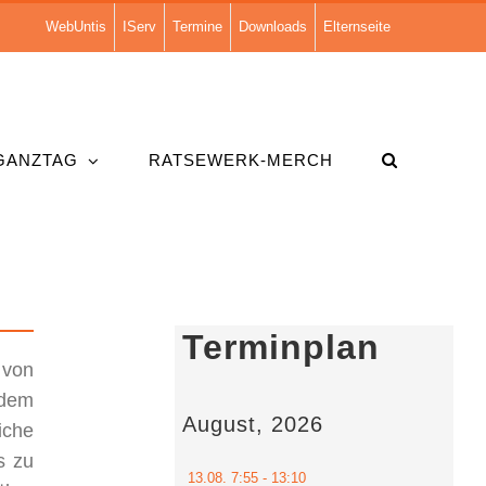
WebUntis
IServ
Termine
Downloads
Elternseite
GANZTAG
RATSEWERK-MERCH
Terminplan
 von
 dem
August, 2026
iche
s zu
13.08.
7:55
- 13:10