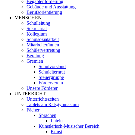
Begabtenförderung
Gebäude und Ausstattung
Berufsorientierung
MENSCHEN
Schulleitung
Sekretariat
Kollegium
Schulsozialarbeit
Mitarbeiter/innen
Schülervertretung
Beratung
Gremien
Schulvorstand
Schulelternrat
Steuergruppe
Förderverein
Unsere Förderer
UNTERRICHT
Unterrichtszeiten
Tablets am Ratsgymnasium
Fächer
Sprachen
Latein
Künstlerisch-Musischer Bereich
Kunst