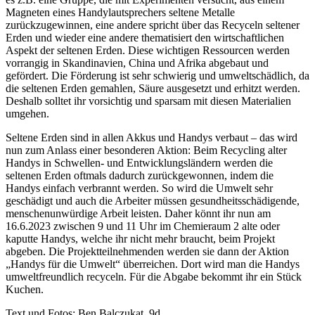
Magneten eines Handylautsprechers seltene Metalle
zurückzugewinnen, eine andere spricht über das Recyceln seltener
Erden und wieder eine andere thematisiert den wirtschaftlichen
Aspekt der seltenen Erden. Diese wichtigen Ressourcen werden
vorrangig in Skandinavien, China und Afrika abgebaut und
gefördert. Die Förderung ist sehr schwierig und umweltschädlich, da
die seltenen Erden gemahlen, Säure ausgesetzt und erhitzt werden.
Deshalb solltet ihr vorsichtig und sparsam mit diesen Materialien
umgehen.
Seltene Erden sind in allen Akkus und Handys verbaut – das wird
nun zum Anlass einer besonderen Aktion: Beim Recycling alter
Handys in Schwellen- und Entwicklungsländern werden die
seltenen Erden oftmals dadurch zurückgewonnen, indem die
Handys einfach verbrannt werden. So wird die Umwelt sehr
geschädigt und auch die Arbeiter müssen gesundheitsschädigende,
menschenunwürdige Arbeit leisten. Daher könnt ihr nun am
16.6.2023 zwischen 9 und 11 Uhr im Chemieraum 2 alte oder
kaputte Handys, welche ihr nicht mehr braucht, beim Projekt
abgeben. Die Projektteilnehmenden werden sie dann der Aktion
„Handys für die Umwelt“ überreichen. Dort wird man die Handys
umweltfreundlich recyceln. Für die Abgabe bekommt ihr ein Stück
Kuchen.
Text und Fotos: Ben Balczukat, 9d