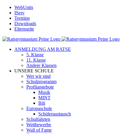
Zum
WebUntis
Inhalt
IServ
springen
Termine
Downloads
Elternseite
ANMELDUNG AM RATSE
5. Klasse
11. Klasse
Andere Klassen
UNSERE SCHULE
Wer wir sind
Schulprogramm
Profilangebote
Musik
MINT
Bili
Europaschule
Schüleraustausch
Schulfahrten
Wettbewerbe
Wall of Fame