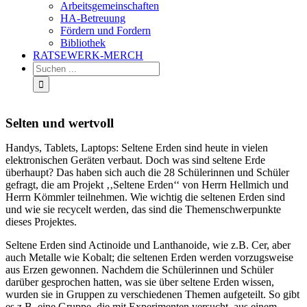
Arbeitsgemeinschaften
HA-Betreuung
Fördern und Fordern
Bibliothek
RATSEWERK-MERCH
Selten und wertvoll
Handys, Tablets, Laptops: Seltene Erden sind heute in vielen
elektronischen Geräten verbaut. Doch was sind seltene Erde
überhaupt? Das haben sich auch die 28 Schülerinnen und Schüler
gefragt, die am Projekt ‚‚Seltene Erden‘‘ von Herrn Hellmich und
Herrn Kömmler teilnehmen. Wie wichtig die seltenen Erden sind
und wie sie recycelt werden, das sind die Themenschwerpunkte
dieses Projektes.
Seltene Erden sind Actinoide und Lanthanoide, wie z.B. Cer, aber
auch Metalle wie Kobalt; die seltenen Erden werden vorzugsweise
aus Erzen gewonnen. Nachdem die Schülerinnen und Schüler
darüber gesprochen hatten, was sie über seltene Erden wissen,
wurden sie in Gruppen zu verschiedenen Themen aufgeteilt. So gibt
es z.B. eine Gruppe, die mit Experimenten versucht, aus einem