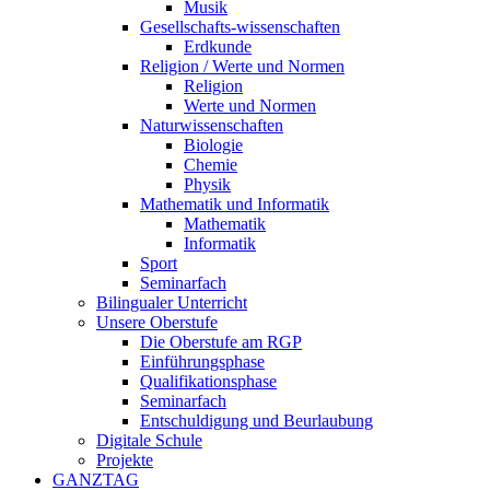
Musik
Gesellschafts-wissenschaften
Erdkunde
Religion / Werte und Normen
Religion
Werte und Normen
Naturwissenschaften
Biologie
Chemie
Physik
Mathematik und Informatik
Mathematik
Informatik
Sport
Seminarfach
Bilingualer Unterricht
Unsere Oberstufe
Die Oberstufe am RGP
Einführungsphase
Qualifikationsphase
Seminarfach
Entschuldigung und Beurlaubung
Digitale Schule
Projekte
GANZTAG