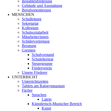
Begabtenförderung
Gebäude und Ausstattung
Berufsorientierung
MENSCHEN
Schulleitung
Sekretariat
Kollegium
Schulsozialarbeit
Mitarbeiter/innen
Schülervertretung
Beratung
Gremien
Schulvorstand
Schulelternrat
Steuergruppe
Förderverein
Unsere Förderer
UNTERRICHT
Unterrichtszeiten
Tablets am Ratsgymnasium
Fächer
Sprachen
Latein
Künstlerisch-Musischer Bereich
Kunst