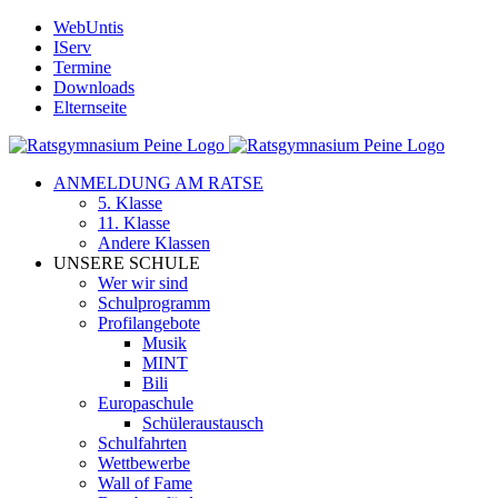
Zum
WebUntis
Inhalt
IServ
springen
Termine
Downloads
Elternseite
ANMELDUNG AM RATSE
5. Klasse
11. Klasse
Andere Klassen
UNSERE SCHULE
Wer wir sind
Schulprogramm
Profilangebote
Musik
MINT
Bili
Europaschule
Schüleraustausch
Schulfahrten
Wettbewerbe
Wall of Fame