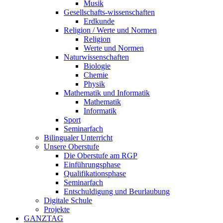
Musik
Gesellschafts-wissenschaften
Erdkunde
Religion / Werte und Normen
Religion
Werte und Normen
Naturwissenschaften
Biologie
Chemie
Physik
Mathematik und Informatik
Mathematik
Informatik
Sport
Seminarfach
Bilingualer Unterricht
Unsere Oberstufe
Die Oberstufe am RGP
Einführungsphase
Qualifikationsphase
Seminarfach
Entschuldigung und Beurlaubung
Digitale Schule
Projekte
GANZTAG