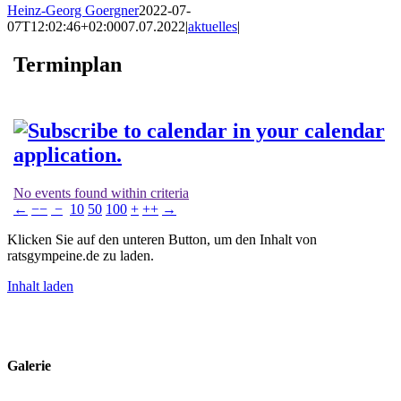
Heinz-Georg Goergner
2022-07-
07T12:02:46+02:00
07.07.2022
|
aktuelles
|
Terminplan
No events found within criteria
←
−−
−
10
50
100
+
++
→
Klicken Sie auf den unteren Button, um den Inhalt von
ratsgympeine.de zu laden.
Inhalt laden
Impressum
Datenschutz
Kontakt
Galerie