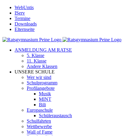
Zum
WebUntis
Inhalt
IServ
springen
Termine
Downloads
Elternseite
ANMELDUNG AM RATSE
5. Klasse
11. Klasse
Andere Klassen
UNSERE SCHULE
Wer wir sind
Schulprogramm
Profilangebote
Musik
MINT
Bili
Europaschule
Schüleraustausch
Schulfahrten
Wettbewerbe
Wall of Fame