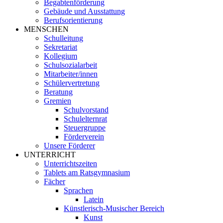
Begabtenförderung
Gebäude und Ausstattung
Berufsorientierung
MENSCHEN
Schulleitung
Sekretariat
Kollegium
Schulsozialarbeit
Mitarbeiter/innen
Schülervertretung
Beratung
Gremien
Schulvorstand
Schulelternrat
Steuergruppe
Förderverein
Unsere Förderer
UNTERRICHT
Unterrichtszeiten
Tablets am Ratsgymnasium
Fächer
Sprachen
Latein
Künstlerisch-Musischer Bereich
Kunst