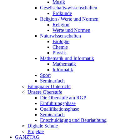
Musik
Gesellschafts-wissenschaften
Erdkunde
Religion / Werte und Normen
Religion
Werte und Normen
Naturwissenschaften
Biologie
Chemie
Physik
Mathematik und Informatik
Mathematik
Informatik
Sport
Seminarfach
Bilingualer Unterricht
Unsere Oberstufe
Die Oberstufe am RGP
Einführungsphase
Qualifikationsphase
Seminarfach
Entschuldigung und Beurlaubung
Digitale Schule
Projekte
GANZTAG