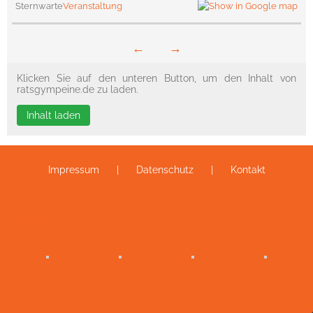
Sternwarte
Veranstaltung
←
→
Klicken Sie auf den unteren Button, um den Inhalt von
ratsgympeine.de zu laden.
Inhalt laden
Impressum
Datenschutz
Kontakt
Galerie