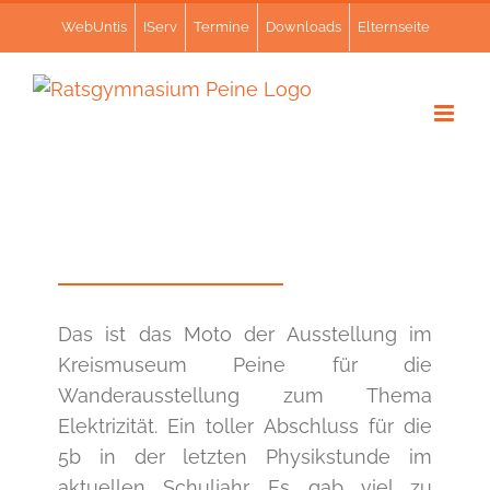
Zum
WebUntis
IServ
Termine
Downloads
Elternseite
Inhalt
springen
Das ist das Moto der Ausstellung im
Kreismuseum Peine für die
Wanderausstellung zum Thema
Elektrizität. Ein toller Abschluss für die
5b in der letzten Physikstunde im
aktuellen Schuljahr. Es gab viel zu