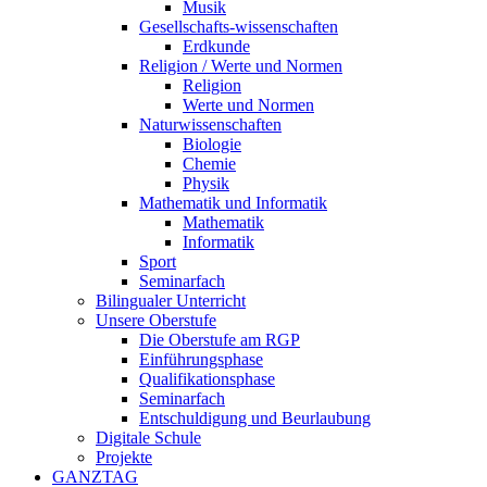
Musik
Gesellschafts-wissenschaften
Erdkunde
Religion / Werte und Normen
Religion
Werte und Normen
Naturwissenschaften
Biologie
Chemie
Physik
Mathematik und Informatik
Mathematik
Informatik
Sport
Seminarfach
Bilingualer Unterricht
Unsere Oberstufe
Die Oberstufe am RGP
Einführungsphase
Qualifikationsphase
Seminarfach
Entschuldigung und Beurlaubung
Digitale Schule
Projekte
GANZTAG