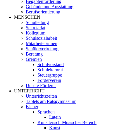
Begabtenförderung
Gebäude und Ausstattung
Berufsorientierung
MENSCHEN
Schulleitung
Sekretariat
Kollegium
Schulsozialarbeit
Mitarbeiter/innen
Schülervertretung
Beratung
Gremien
Schulvorstand
Schulelternrat
Steuergruppe
Förderverein
Unsere Förderer
UNTERRICHT
Unterrichtszeiten
Tablets am Ratsgymnasium
Fächer
Sprachen
Latein
Künstlerisch-Musischer Bereich
Kunst