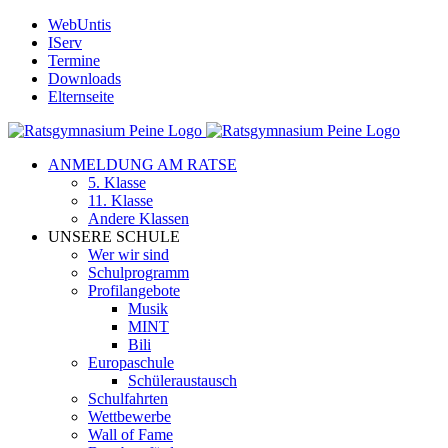
Zum
WebUntis
Inhalt
IServ
springen
Termine
Downloads
Elternseite
ANMELDUNG AM RATSE
5. Klasse
11. Klasse
Andere Klassen
UNSERE SCHULE
Wer wir sind
Schulprogramm
Profilangebote
Musik
MINT
Bili
Europaschule
Schüleraustausch
Schulfahrten
Wettbewerbe
Wall of Fame