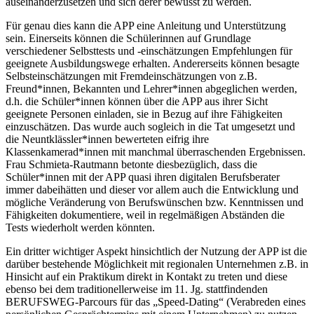
auseinanderzusetzen und sich derer bewusst zu werden.
Für genau dies kann die APP eine Anleitung und Unterstützung
sein. Einerseits können die Schülerinnen auf Grundlage
verschiedener Selbsttests und -einschätzungen Empfehlungen für
geeignete Ausbildungswege erhalten. Andererseits können besagte
Selbsteinschätzungen mit Fremdeinschätzungen von z.B.
Freund*innen, Bekannten und Lehrer*innen abgeglichen werden,
d.h. die Schüler*innen können über die APP aus ihrer Sicht
geeignete Personen einladen, sie in Bezug auf ihre Fähigkeiten
einzuschätzen. Das wurde auch sogleich in die Tat umgesetzt und
die Neuntklässler*innen bewerteten eifrig ihre
Klassenkamerad*innen mit manchmal überraschenden Ergebnissen.
Frau Schmieta-Rautmann betonte diesbezüglich, dass die
Schüler*innen mit der APP quasi ihren digitalen Berufsberater
immer dabeihätten und dieser vor allem auch die Entwicklung und
mögliche Veränderung von Berufswünschen bzw. Kenntnissen und
Fähigkeiten dokumentiere, weil in regelmäßigen Abständen die
Tests wiederholt werden könnten.
Ein dritter wichtiger Aspekt hinsichtlich der Nutzung der APP ist die
darüber bestehende Möglichkeit mit regionalen Unternehmen z.B. in
Hinsicht auf ein Praktikum direkt in Kontakt zu treten und diese
ebenso bei dem traditionellerweise im 11. Jg. stattfindenden
BERUFSWEG-Parcours für das „Speed-Dating“ (Verabreden eines