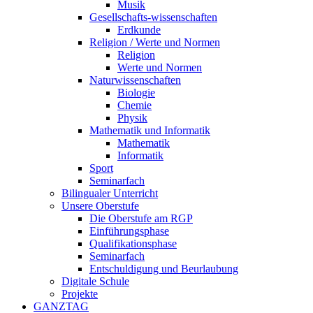
Musik
Gesellschafts-wissenschaften
Erdkunde
Religion / Werte und Normen
Religion
Werte und Normen
Naturwissenschaften
Biologie
Chemie
Physik
Mathematik und Informatik
Mathematik
Informatik
Sport
Seminarfach
Bilingualer Unterricht
Unsere Oberstufe
Die Oberstufe am RGP
Einführungsphase
Qualifikationsphase
Seminarfach
Entschuldigung und Beurlaubung
Digitale Schule
Projekte
GANZTAG