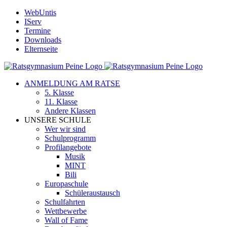
Zum
WebUntis
Inhalt
IServ
springen
Termine
Downloads
Elternseite
ANMELDUNG AM RATSE
5. Klasse
11. Klasse
Andere Klassen
UNSERE SCHULE
Wer wir sind
Schulprogramm
Profilangebote
Musik
MINT
Bili
Europaschule
Schüleraustausch
Schulfahrten
Wettbewerbe
Wall of Fame