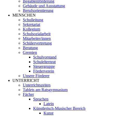
Begabtenförderung
Gebäude und Ausstattung
Berufsorientierung
MENSCHEN
Schulleitung
Sekretariat
Kollegium
Schulsozialarbeit
Mitarbeiter/innen
Schülervertretung
Beratung
Gremien
Schulvorstand
Schulelternrat
Steuergruppe
Förderverein
Unsere Förderer
UNTERRICHT
Unterrichtszeiten
Tablets am Ratsgymnasium
Fächer
Sprachen
Latein
Künstlerisch-Musischer Bereich
Kunst