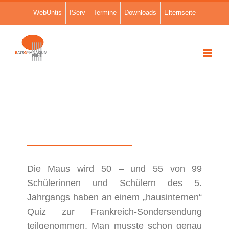
Zum
WebUntis
IServ
Termine
Downloads
Elternseite
Inhalt
springen
Die Maus wird 50 – und 55 von 99
Schülerinnen und Schülern des 5.
Jahrgangs haben an einem „hausinternen“
Quiz zur Frankreich-Sondersendung
teilgenommen. Man musste schon genau