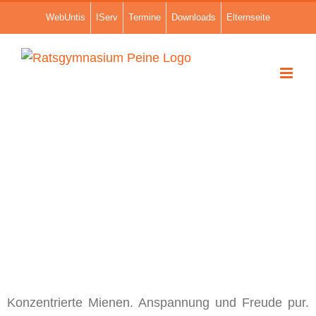
Zum
WebUntis
IServ
Termine
Downloads
Elternseite
Inhalt
springen
Zeige
grösseres
Konzentrierte Mienen. Anspannung und Freude pur.